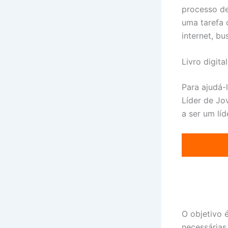
processo de
uma tarefa 
internet, b
Livro digit
Para ajudá-
Líder de Jo
a ser um líd
O objetivo 
necessárias