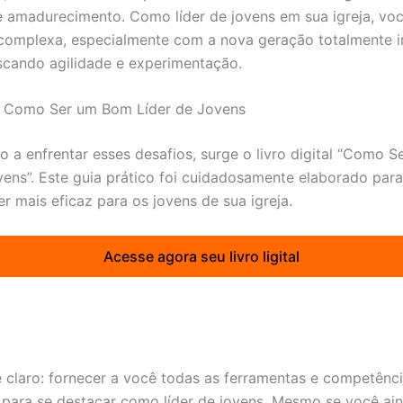
 amadurecimento. Como líder de jovens em sua igreja, voc
complexa, especialmente com a nova geração totalmente 
uscando agilidade e experimentação.
al Como Ser um Bom Líder de Jovens
lo a enfrentar esses desafios, surge o livro digital “Como 
vens”. Este guia prático foi cuidadosamente elaborado para
er mais eficaz para os jovens de sua igreja.
Acesse agora seu livro ligital
é claro: fornecer a você todas as ferramentas e competênc
 para se destacar como líder de jovens. Mesmo se você ai