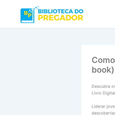
Ir
para
o
conteúdo
Como 
book)
Descubra os
Livro Digit
Liderar jov
descobertas