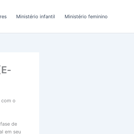
res
Ministério infantil
Ministério feminino
(E-
s com o
 fase de
al em seu