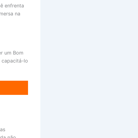
ê enfrenta
imersa na
Ser um Bom
 capacitá-lo
ias
nda não