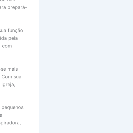
ara prepará-
 sua função
ída pela
o com
-se mais
e. Com sua
igreja,
o; pequenos
a
piradora,