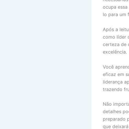
ocupa essa 
lo para um f
Após a leit
como líder 
certeza de 
excelência.
Você aprende
eficaz em s
liderança a
trazendo fr
Não importa
detalhes po
preparado p
que deixará