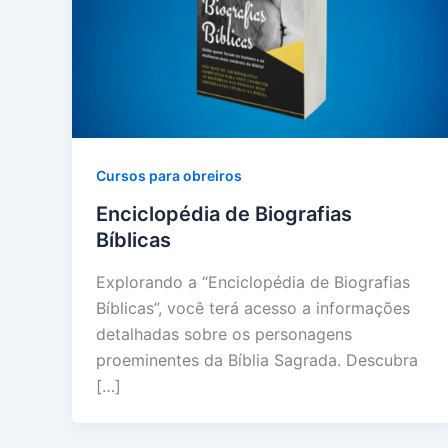
Cursos para obreiros
Enciclopédia de Biografias
Bíblicas
Explorando a “Enciclopédia de Biografias
Bíblicas”, você terá acesso a informações
detalhadas sobre os personagens
proeminentes da Bíblia Sagrada. Descubra
[…]